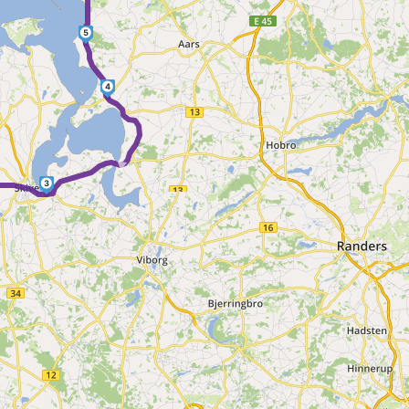
5
4
►
3