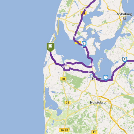
► ► ►
11
► ►
► ►
2
1