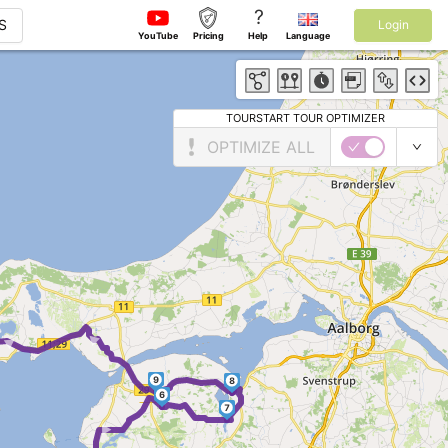
?
S
Login
YouTube
Pricing
Help
Language
TOURSTART TOUR OPTIMIZER
OPTIMIZE ALL
► ►
9
8
6
7
►