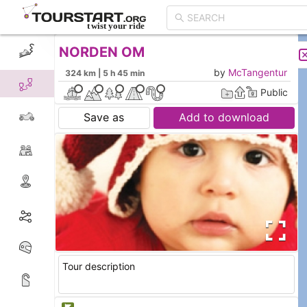
NORDEN OM
CREATE TOUR
LIST
by
McTangentur
324 km | 5 h 45 min
Public
Save as
Add to download
Tour description