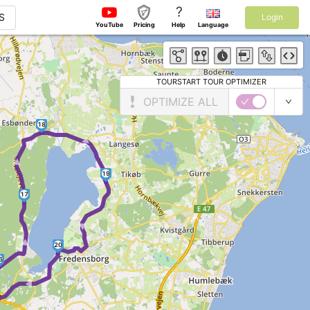
?
S
Login
YouTube
Pricing
Help
Language
TOURSTART TOUR OPTIMIZER
OPTIMIZE ALL
18
►
►
19
17
►
►
20
6
►