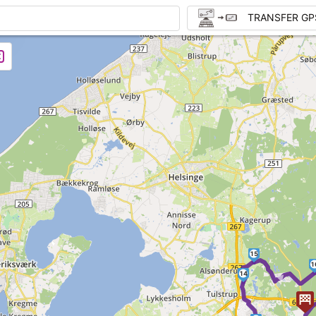
TRANSFER GP
15
►
1
14