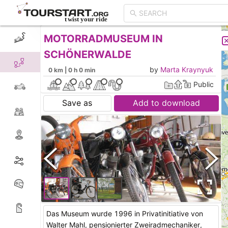
MOTORRADMUSEUM IN
CREATE TOUR
LIST
SCHÖNERWALDE
by
Marta Kraynyuk
0 km | 0 h 0 min
Public
Save as
Add to download
Das Museum wurde 1996 in Privatinitiative von
Walter Mahl, pensionierter Zweiradmechaniker,