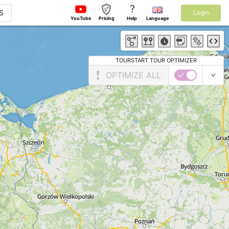
?
S
Login
YouTube
Pricing
Help
Language
TOURSTART TOUR OPTIMIZER
OPTIMIZE ALL