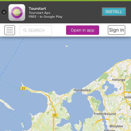
Tourstart
×
INSTALL
Tourstart Aps
FREE - In Google Play
Sign in
Open in app