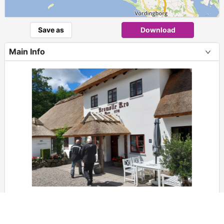
Save as
Download
Main Info
+
−
Leaflet
|
Tourstart
Turen har sin start på Ledreborg Alle 2/P-pladsen -
Danmarks længste allé - lige uden for Roskilde. Der køres
via Lejre, Kirke Valsø, gennem Bidstrup Skov og