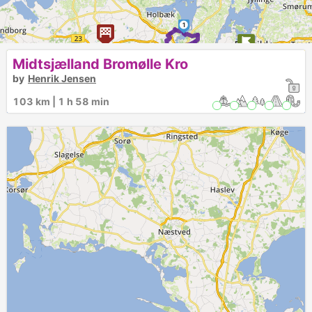
1
2
Midtsjælland Bromølle Kro
by
Henrik Jensen
103 km | 1 h 58 min