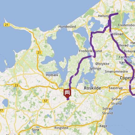
► ► ►
► ►