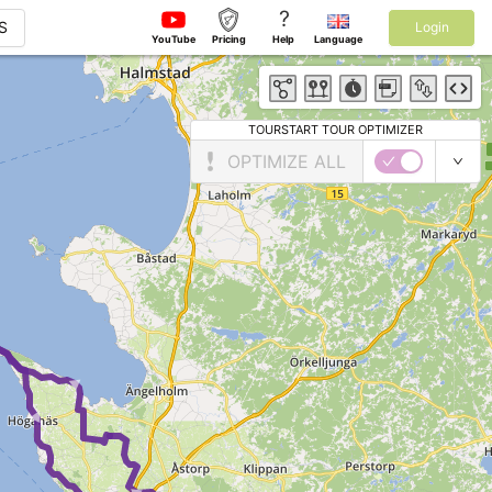
?
S
Login
YouTube
Pricing
Help
Language
TOURSTART TOUR OPTIMIZER
OPTIMIZE ALL
►
►