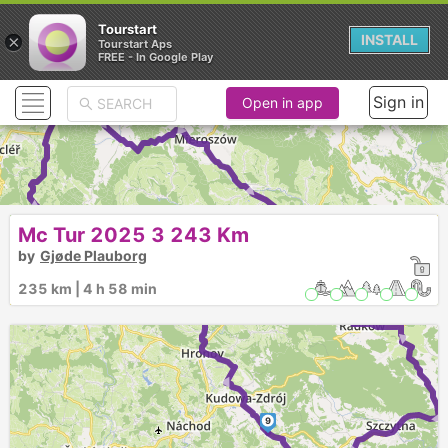
Tourstart
×
INSTALL
Tourstart Aps
FREE - In Google Play
► ►
► ► ► ►
Sign in
Open in app
►
11
Mc Tur 2025 3 243 Km
by
Gjøde Plauborg
10
► ►
235 km | 4 h 58 min
1
► ► ►
9