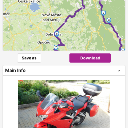
► ►
2
3
►
8
7
4
► ►
Save as
Download
►
5
6
Main Info
+