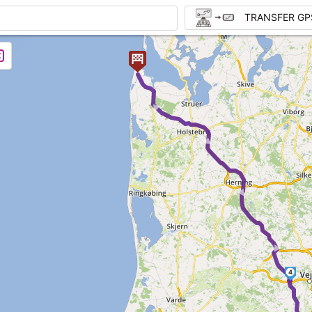
TRANSFER GP
► ► ► ►
4