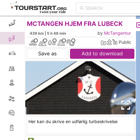
MCTANGEN HJEM FRA LUBECK
CREATE TOUR
LIST
by
McTangentur
439 km | 5 h 48 min
Public
Save as
Add to download
Her kan du skrive en udførlig turbeskrivelse