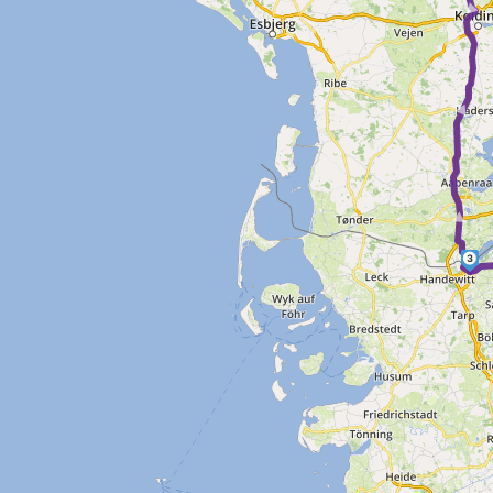
► ► ►
3