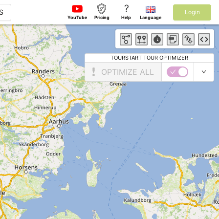
?
S
Login
YouTube
Pricing
Help
Language
TOURSTART TOUR OPTIMIZER
OPTIMIZE ALL