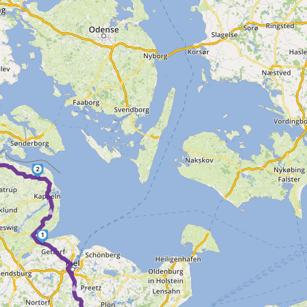
2
►
1