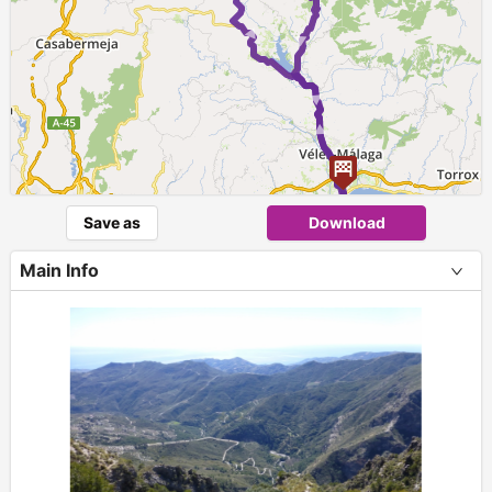
► ►
Save as
Download
Main Info
+