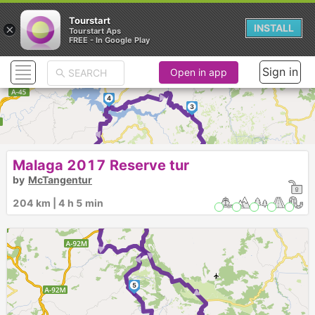
Tourstart
×
INSTALL
Tourstart Aps
FREE - In Google Play
Sign in
Open in app
►
4
3
► ► ► ►
►
1
2
Malaga 2017 Reserve tur
► ► ► ► ►
by
McTangentur
204 km | 4 h 5 min
5