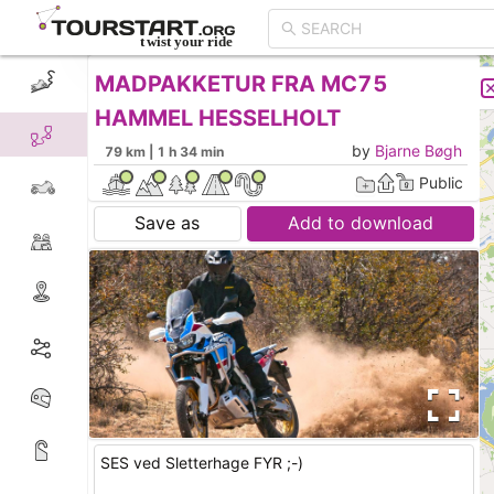
MADPAKKETUR FRA MC75
CREATE TOUR
LIST
HAMMEL HESSELHOLT
by
Bjarne Bøgh
79 km | 1 h 34 min
Public
Save as
Add to download
SES ved Sletterhage FYR ;-)