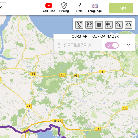
?
S
Login
YouTube
Pricing
Help
Language
TOURSTART TOUR OPTIMIZER
OPTIMIZE ALL
►