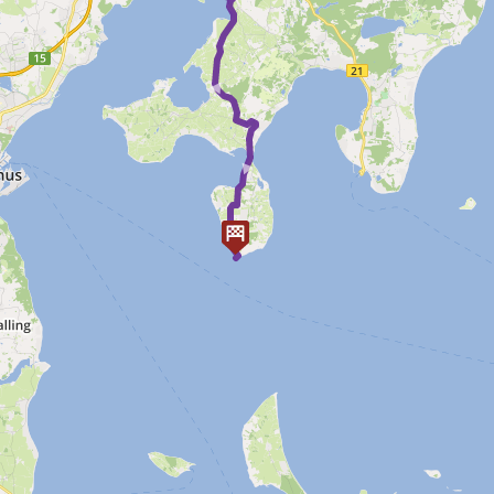
► ► ►