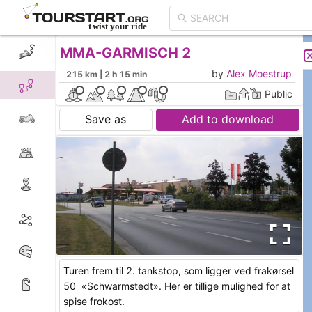
MMA-GARMISCH 2
CREATE TOUR
LIST
by
Alex Moestrup
215 km | 2 h 15 min
Public
Save as
Add to download
Turen frem til 2. tankstop, som ligger ved frakørsel
50 «Schwarmstedt». Her er tillige mulighed for at
spise frokost.