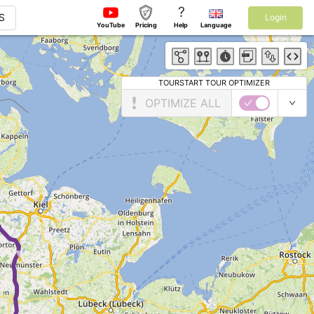
?
S
Login
YouTube
Pricing
Help
Language
TOURSTART TOUR OPTIMIZER
OPTIMIZE ALL