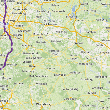
 ► ► ►