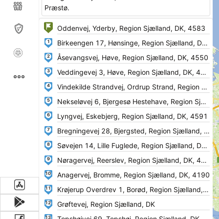
Præstø.
1
2
3
4
5
6
7
8
9
10
11
12
13