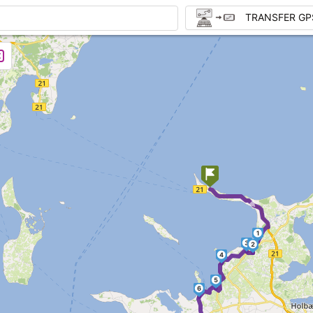
TRANSFER GP
►
1
3
2
4
5
6