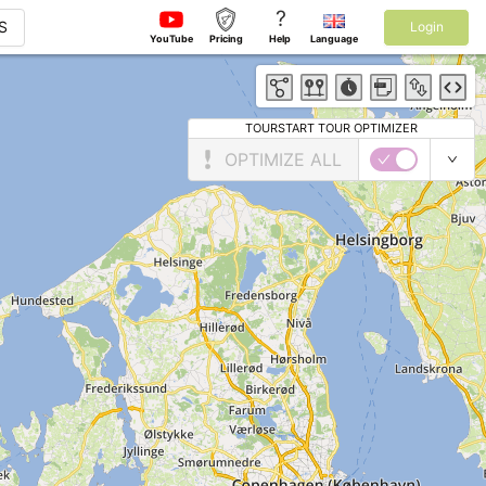
?
S
Login
YouTube
Pricing
Help
Language
TOURSTART TOUR OPTIMIZER
OPTIMIZE ALL