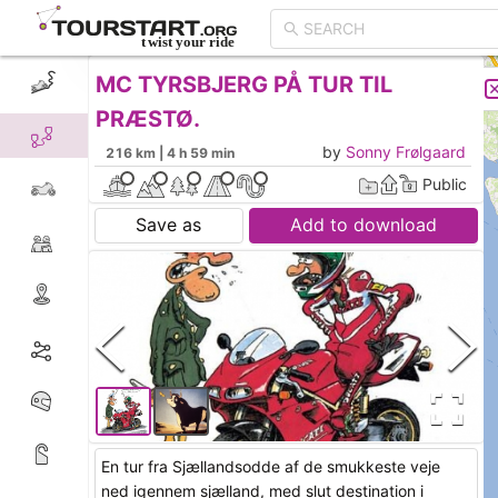
MC TYRSBJERG PÅ TUR TIL
CREATE TOUR
LIST
PRÆSTØ.
by
Sonny Frølgaard
216 km | 4 h 59 min
Public
Save as
Add to download
En tur fra Sjællandsodde af de smukkeste veje
ned igennem sjælland, med slut destination i