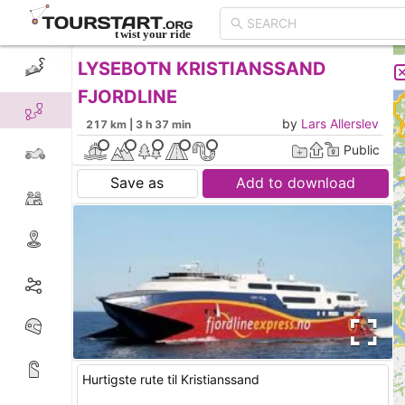
LYSEBOTN KRISTIANSSAND
CREATE TOUR
LIST
FJORDLINE
by
Lars Allerslev
217 km | 3 h 37 min
Public
Save as
Add to download
Hurtigste rute til Kristianssand