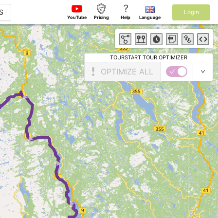
?
S
Login
YouTube
Pricing
Help
Language
TOURSTART TOUR OPTIMIZER
OPTIMIZE ALL