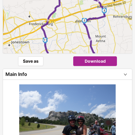
►
3
2
►
11
1
Save as
Download
►
12
Main Info
+