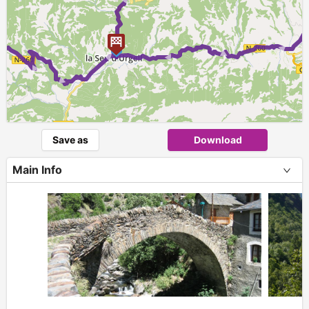
► ► ►
1
Save as
Download
Main Info
+