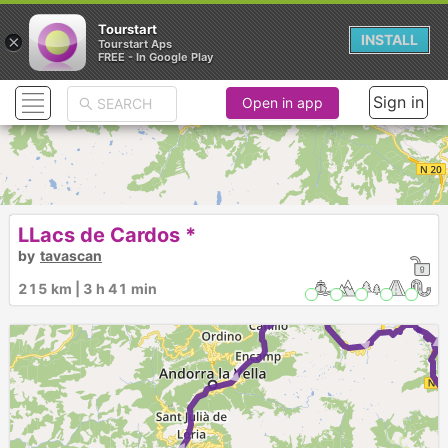
Tourstart
×
INSTALL
Tourstart Aps
FREE - In Google Play
Sign in
Open in app
LLacs de Cardos *
by
tavascan
► ► ► ► ► ► ► ► ►
215 km | 3 h 41 min