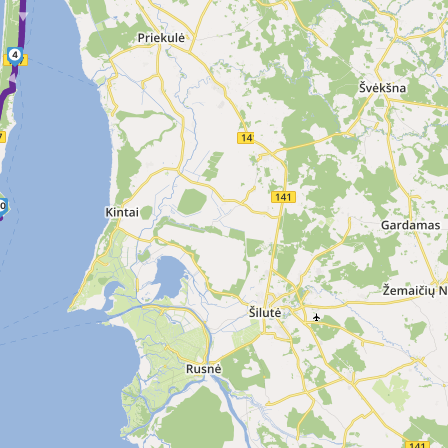
► ► ►
4
►
0