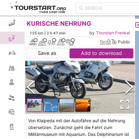
KURISCHE NEHRUNG
CREATE TOUR
LIST
by
Thorsten Frenkel
125 km | 2 h 47 min
Public
Save as
Add to download
Von Klaipeda mit der Autofähre auf die Nehrung
übersetzen. Zunächst geht die Fahrt zum
Militärmuseum mit Aquarium. Das Delphinarium ist