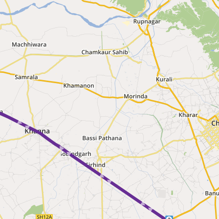
 ► ► ► ► ►
 ► ► ► ►