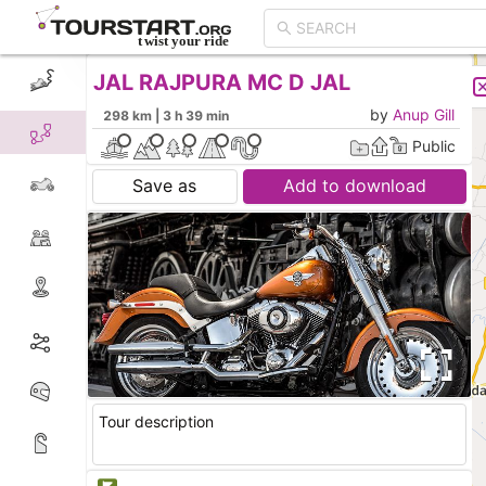
JAL RAJPURA MC D JAL
CREATE TOUR
LIST
by
Anup Gill
298 km | 3 h 39 min
Public
Save as
Add to download
Tour description