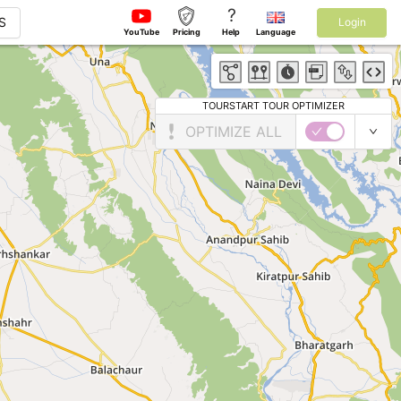
?
S
Login
YouTube
Pricing
Help
Language
TOURSTART TOUR OPTIMIZER
OPTIMIZE ALL