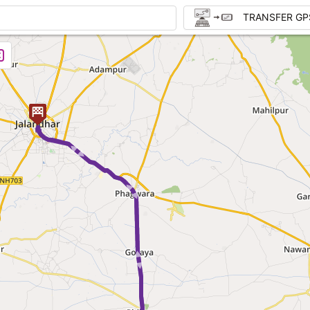
TRANSFER GP
► ► ► ►