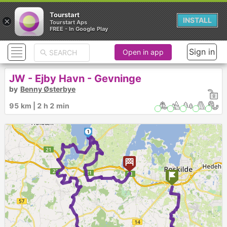
Tourstart
×
INSTALL
Tourstart Aps
FREE - In Google Play
Sign in
Open in app
JW - Ejby Havn - Gevninge
by
Benny Østerbye
95 km | 2 h 2 min
1