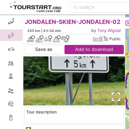
JONDALEN-SKIEN-JONDALEN-02
CREATE TOUR
LIST
by
Tony Wigdal
255 km | 4 h 34 min
Public
Save as
Add to download
Tour description