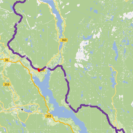
►
► ► ► ► ►
►