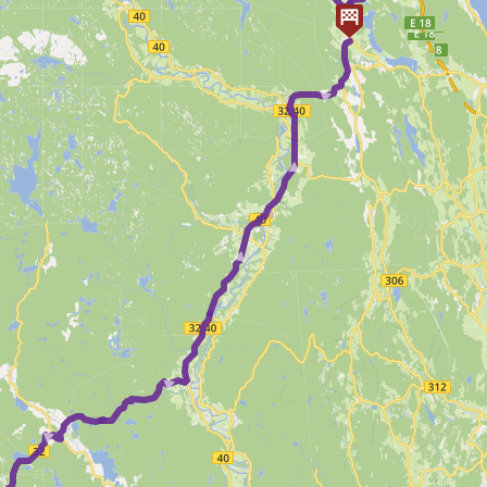
► ► ►
►
 ►