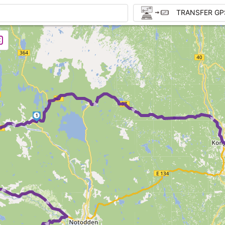
TRANSFER GP
► ►
1
►
► ► ►