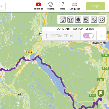
?
S
Login
YouTube
Pricing
Help
Language
TOURSTART TOUR OPTIMIZER
OPTIMIZE ALL
►
► ►
► ►