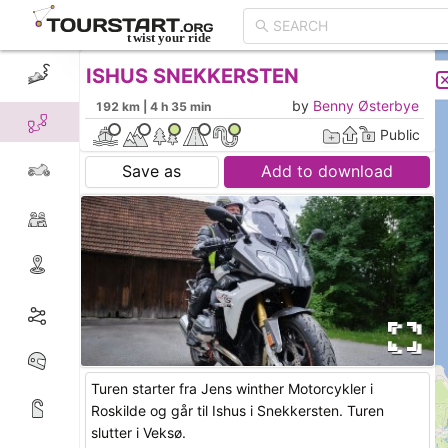
ISHUS SNEKKERSTEN
CREATE TOUR
LIST
by
Benny Østerbye
192 km | 4 h 36 min
Public
Save as
Add to download
Turen starter fra Jens winther Motorcykler i
Roskilde og går til Ishus i Snekkersten. Turen
slutter i Veksø.