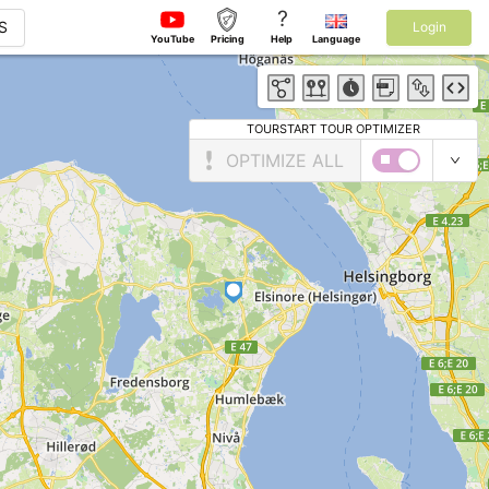
?
S
Login
YouTube
Pricing
Help
Language
TOURSTART TOUR OPTIMIZER
OPTIMIZE ALL