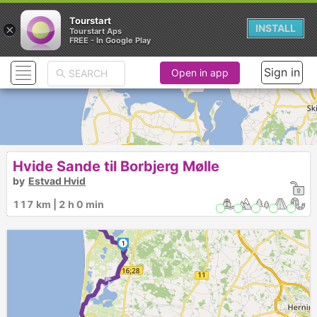
Tourstart
×
INSTALL
Tourstart Aps
FREE - In Google Play
Sign in
Open in app
► ► ►
Hvide Sande til Borbjerg Mølle
3
by
Estvad Hvid
117 km | 2 h 0 min
2
1
► ►