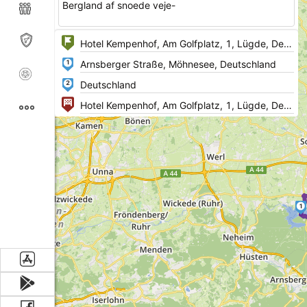
Bergland af snoede veje-
1
2
1