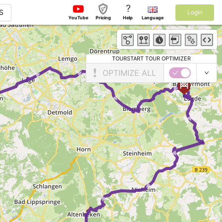
?
S
Login
YouTube
Pricing
Help
Language
TOURSTART TOUR OPTIMIZER
 ► ► ►
OPTIMIZE ALL
►
►
► ► ►