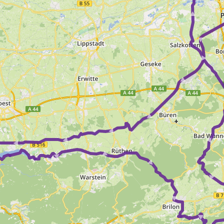
► ► ► ► ► ►
► ► ► ► ► 
► ► ► ►
►