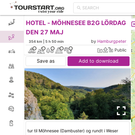
HOTEL - MÖHNESEE B2G LÖRDAG
CREATE TOUR
LIST
DEN 27 MAJ
by
Hamburgpeter
354 km | 5 h 50 min
Public
Save as
Add to download
tur til Möhnesee (Dambuster) og rundt i Weser