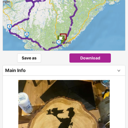
► ►
►
3
2
►
1
Save as
Download
Main Info
+