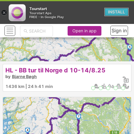
Tourstart
×
INSTALL
Tourstart Aps
FREE - In Google Play
Sign in
Open in app
► ► ► ► ►
5
► ► ► ► ► 
HL - BB tur til Norge d 10-14/8.25
by
Bjarne Bøgh
6
1436 km | 24 h 41 min
► ►
7
4