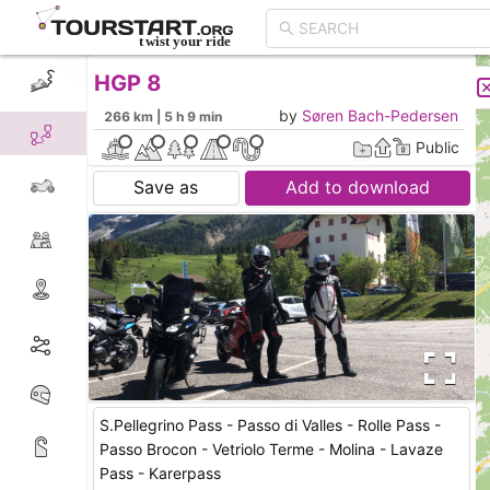
HGP 8
CREATE TOUR
LIST
by
Søren Bach-Pedersen
266 km | 5 h 9 min
Public
Save as
Add to download
S.Pellegrino Pass - Passo di Valles - Rolle Pass -
Passo Brocon - Vetriolo Terme - Molina - Lavaze
Pass - Karerpass