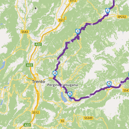
2
►
3
► ►
4
►
6
►
5