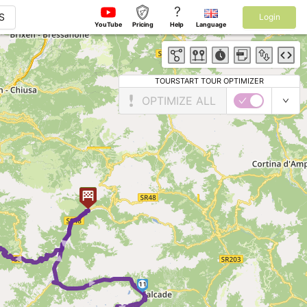
?
S
Login
YouTube
Pricing
Help
Language
TOURSTART TOUR OPTIMIZER
OPTIMIZE ALL
► ►
► ►
11