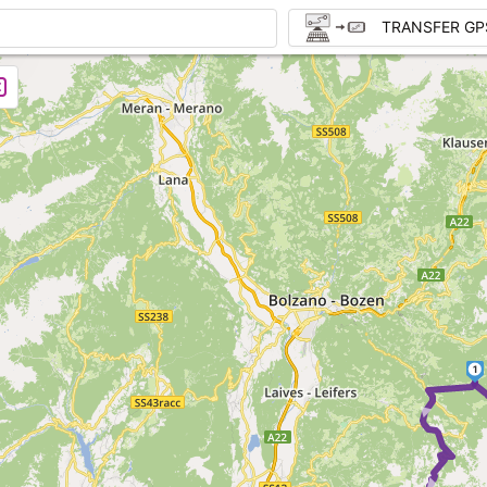
TRANSFER GP
1
► ►