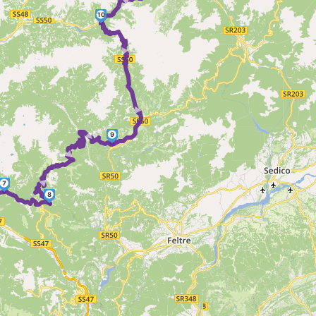
►
10
► ►
► ► ►
9
7
►
8