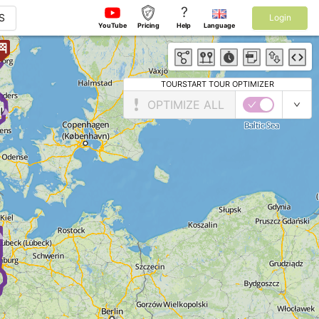
?
S
Login
YouTube
Pricing
Help
Language
TOURSTART TOUR OPTIMIZER
 ► ►
OPTIMIZE ALL