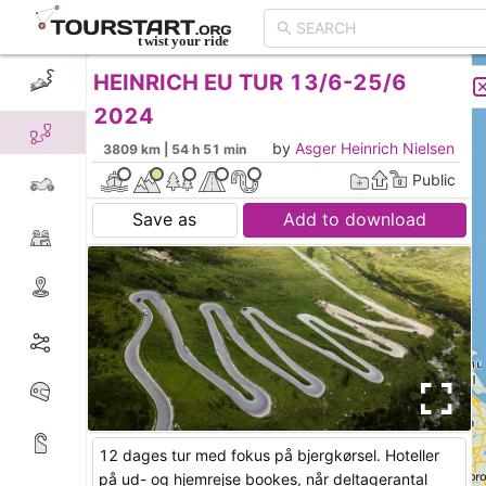
HEINRICH EU TUR 13/6-25/6
CREATE TOUR
LIST
2024
by
Asger Heinrich Nielsen
3809 km | 54 h 51 min
Public
Save as
Add to download
12 dages tur med fokus på bjergkørsel. Hoteller
på ud- og hjemrejse bookes, når deltagerantal