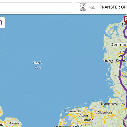
TRANSFER GP
► ► ►