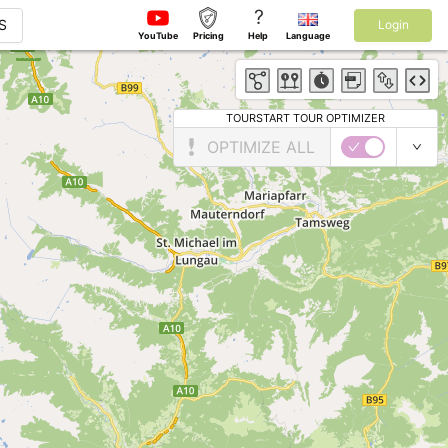
?
S
Login
YouTube
Pricing
Help
Language
TOURSTART TOUR OPTIMIZER
OPTIMIZE ALL