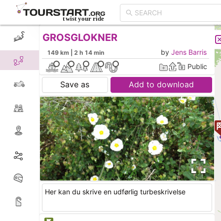
GROSGLOKNER
CREATE TOUR
LIST
by
Jens Barris
149 km | 2 h 14 min
Public
Save as
Add to download
Her kan du skrive en udførlig turbeskrivelse