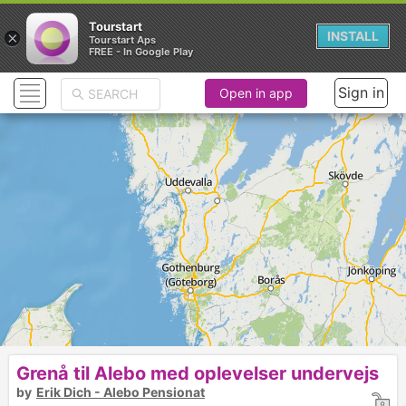
Tourstart
×
INSTALL
Tourstart Aps
FREE - In Google Play
Sign in
Open in app
3
Grenå til Alebo med oplevelser undervejs
5
1
2
4
by
Erik Dich - Alebo Pensionat
►