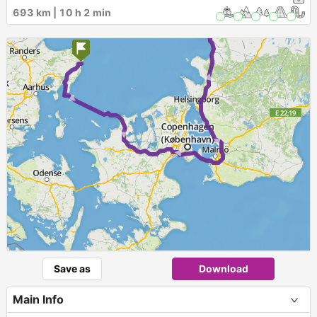
► ► ► ► ► ►
693 km | 10 h 2 min
Save as
Download
Main Info