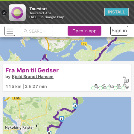
Tourstart
×
INSTALL
Tourstart Aps
FREE - In Google Play
Sign in
Open in app
► ► ► ►
Fra Møn til Gedser
by
Kjeld Brandt Hansen
►
1
3
2
►
115 km | 2 h 27 min
4
►
5
6