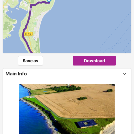
►
►
Save as
Download
Main Info
+