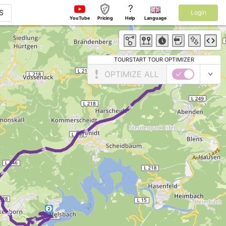
?
S
Login
YouTube
Pricing
Help
Language
TOURSTART TOUR OPTIMIZER
1
OPTIMIZE ALL
► ► ► ► ► ► ►
2