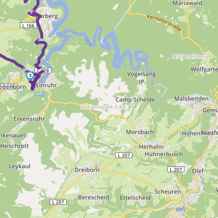
► ► ►
 ► ►
3