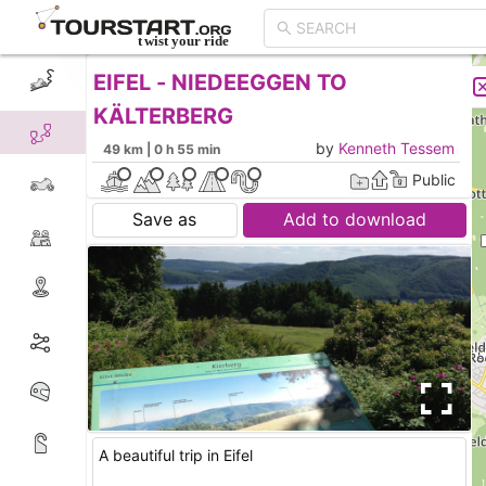
EIFEL - NIEDEEGGEN TO
CREATE TOUR
LIST
KÄLTERBERG
by
Kenneth Tessem
49 km | 0 h 55 min
Public
Save as
Add to download
A beautiful trip in Eifel