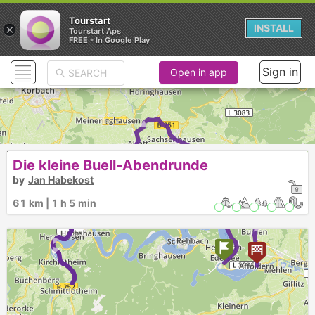
Tourstart
×
INSTALL
Tourstart Aps
FREE - In Google Play
Sign in
Open in app
► ► ► ► ► ► ►
Die kleine Buell-Abendrunde
by
Jan Habekost
► ► ► ► ►
61 km | 1 h 5 min