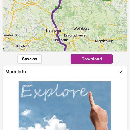
►
Save as
Download
Main Info
+