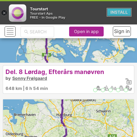
Tourstart
×
INSTALL
Tourstart Aps
FREE - In Google Play
► ►
Sign in
Open in app
► ►
Del. 8 Lørdag, Efterårs manøvren
by
Sonny Frølgaard
648 km | 6 h 54 min
►