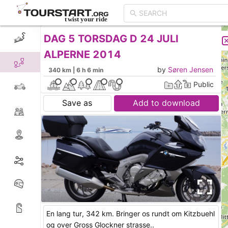
DAG 5 TORSDAG D 24 JULI
CREATE TOUR
LIST
ALPERNE 2014
by
Søren Jensen
340 km | 6 h 6 min
Public
Save as
Add to download
En lang tur, 342 km. Bringer os rundt om Kitzbuehl
og over Gross Glockner strasse..