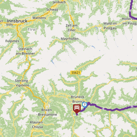
► 
► ► 
7