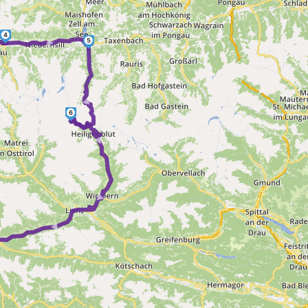
►
4
►
5
►
6
► ► ►