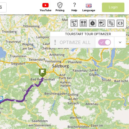
?
S
Login
YouTube
Pricing
Help
Language
TOURSTART TOUR OPTIMIZER
OPTIMIZE ALL
► ►
1