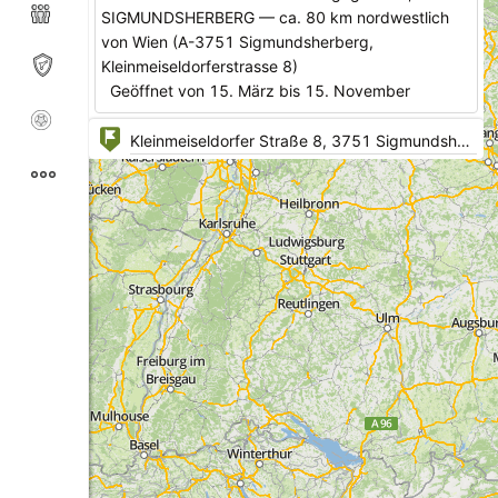
SIGMUNDSHERBERG — ca. 80 km nordwestlich
von Wien (A-3751 Sigmundsherberg,
Kleinmeiseldorferstrasse 8)
Geöffnet von 15. März bis 15. November
Samstag, Sonn- und Feiertag von 10-17
Uhr.Außerhalb der Öffnungszeiten: telefonische
Voranmeldung +43 664 649 38 55
30 Jahre Tradition und über 100 Jahre Motorrad-
geschichte haben 2009 eine neue Heimat
gefunden — in Sigmundsherberg im nördlichen
Niederösterreich, in unmittelbarer Nähe des
Bahnhofs.
Prof. Friedrich Ehn schlägt hier ein neues
Museumskapitel auf, in dem jene Zeit wieder
lebendig wird, zu der das Motorrad den
Individualverkehr entscheidend prägte.
Zusätzlich zur permanenten Ausstellung, mit