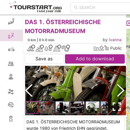
DAS 1. ÖSTERREICHISCHE
CREATE TOUR
LIST
MOTORRADMUSEUM
by
Ivanna
0 km | 0 h 0 min
Public
Save as
Add to download
DAS 1. ÖSTERREICHISCHE MOTORRADMUSEUM
wurde 1980 von Friedrich EHN gegründet,