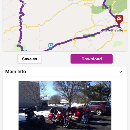
► ► ►
► ►
5
4
Save as
Download
Main Info
+