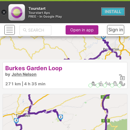
Tourstart
×
INSTALL
Tourstart Aps
FREE - In Google Play
Sign in
Open in app
1
► ► ► ► ►
► ► ►
Burkes Garden Loop
by
John Nelson
► ► ►
271 km | 4 h 35 min
► ►
2
3