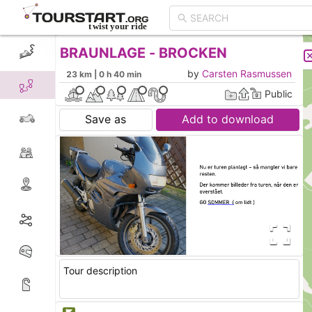
BRAUNLAGE - BROCKEN
CREATE TOUR
LIST
by
Carsten Rasmussen
23 km | 0 h 40 min
Public
Save as
Add to download
Tour description