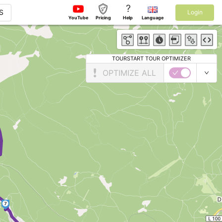
?
S
Login
YouTube
Pricing
Help
Language
TOURSTART TOUR OPTIMIZER
OPTIMIZE ALL
►
►
7