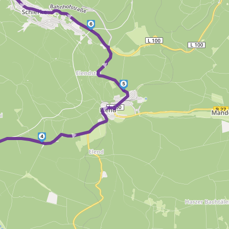
► ►
6
►
5
► ►
4
►