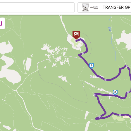
TRANSFER GP
►
► ► 
9
8
► ► 