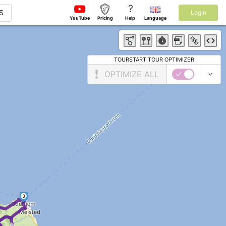
?
S
Login
YouTube
Pricing
Help
Language
TOURSTART TOUR OPTIMIZER
OPTIMIZE ALL
3