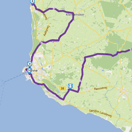
8
►
►
9
►
10
11