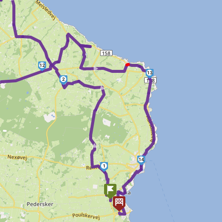
►
►
12
13
►
2
►
►
14
1