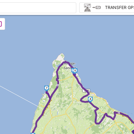
TRANSFER GP
6
5
►
7
4
►