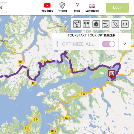
?
S
Login
YouTube
Pricing
Help
Language
TOURSTART TOUR OPTIMIZER
OPTIMIZE ALL
 ► ► ► ► ► ► ►