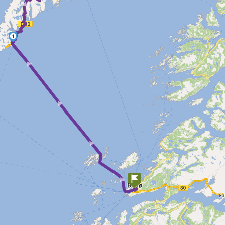
1
► ► ► ►