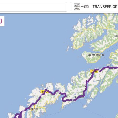
TRANSFER GP
► ► ► ► ► ► ►