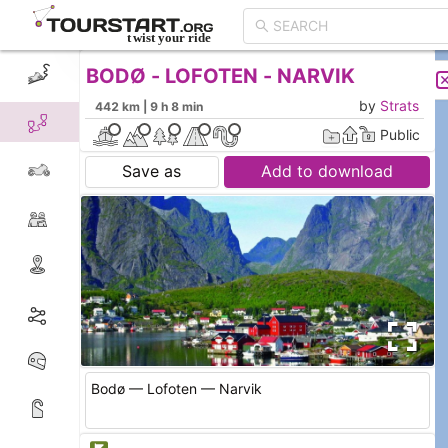
BODØ - LOFOTEN - NARVIK
CREATE TOUR
LIST
by
Strats
442 km | 9 h 8 min
Public
Save as
Add to download
Bodø — Lofoten — Narvik