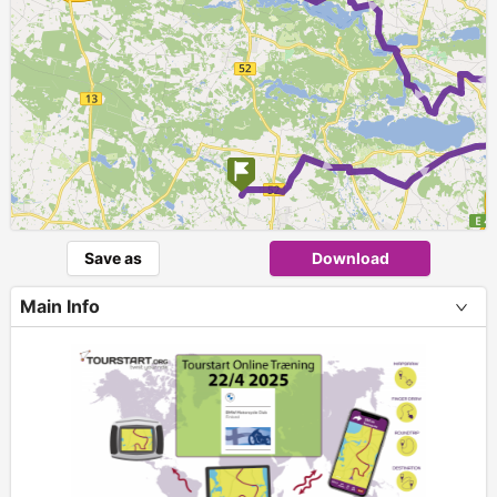
► ► ► ► 
Save as
Download
Main Info
+