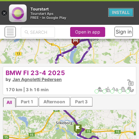
Tourstart
×
INSTALL
Tourstart Aps
FREE - In Google Play
Sign in
Open in app
► ► ► ► ► ►
► ► ► ► ►
BMW FI 23-4 2025
by
Jan Agnoletti Pedersen
170 km | 3 h 16 min
Part 1
Afternoon
Part 3
All