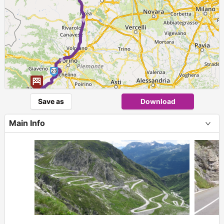
► ►
23
Save as
Download
Main Info
+