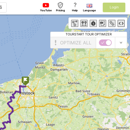
?
S
Login
YouTube
Pricing
Help
Language
TOURSTART TOUR OPTIMIZER
OPTIMIZE ALL