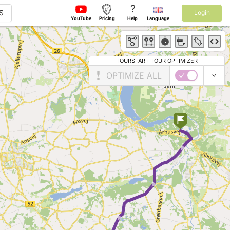
?
S
Login
YouTube
Pricing
Help
Language
TOURSTART TOUR OPTIMIZER
OPTIMIZE ALL