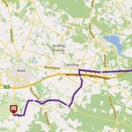
►
► ►
►
►