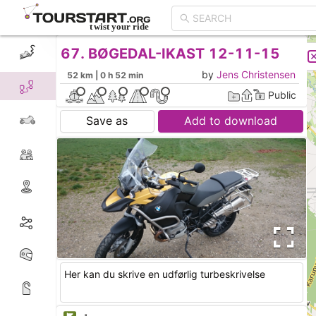
67. BØGEDAL-IKAST 12-11-15
CREATE TOUR
LIST
by
Jens Christensen
52 km | 0 h 52 min
Public
Save as
Add to download
Her kan du skrive en udførlig turbeskrivelse