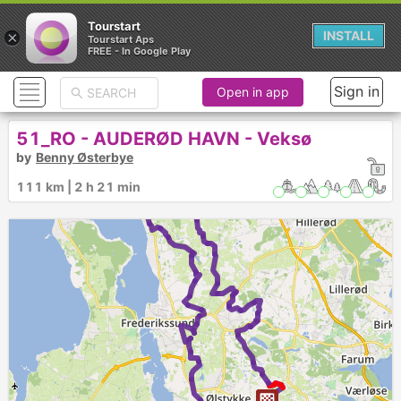
Tourstart
×
INSTALL
Tourstart Aps
FREE - In Google Play
Sign in
Open in app
51_RO - AUDERØD HAVN - Veksø
1
by
Benny Østerbye
111 km | 2 h 21 min