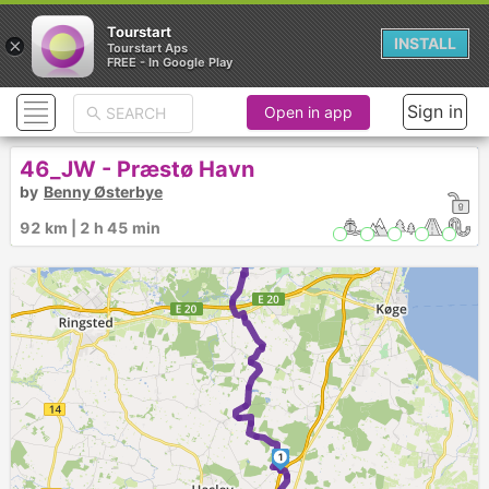
Tourstart
×
INSTALL
Tourstart Aps
FREE - In Google Play
Sign in
Open in app
46_JW - Præstø Havn
by
Benny Østerbye
92 km | 2 h 45 min
1