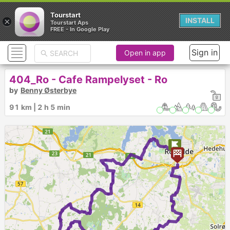
Tourstart
×
INSTALL
Tourstart Aps
FREE - In Google Play
Sign in
Open in app
404_Ro - Cafe Rampelyset - Ro
by
Benny Østerbye
91 km | 2 h 5 min