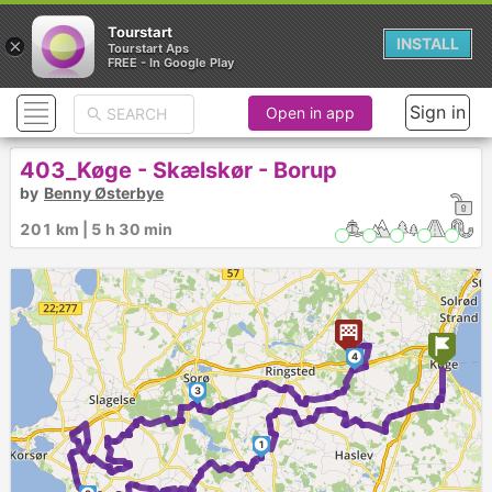
Tourstart
×
INSTALL
Tourstart Aps
FREE - In Google Play
Sign in
Open in app
403_Køge - Skælskør - Borup
by
Benny Østerbye
201 km | 5 h 30 min
4
3
1