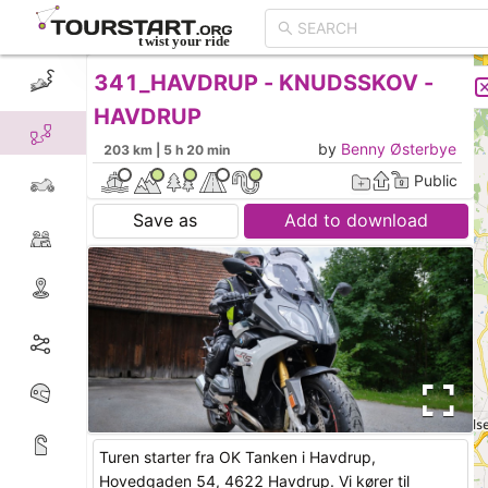
341_HAVDRUP - KNUDSSKOV -
CREATE TOUR
LIST
HAVDRUP
by
Benny Østerbye
203 km | 5 h 20 min
Public
Save as
Add to download
Turen starter fra OK Tanken i Havdrup,
Hovedgaden 54, 4622 Havdrup. Vi kører til