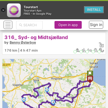
Tourstart
×
INSTALL
Tourstart Aps
FREE - In Google Play
Sign in
Open in app
316_ Syd- og Midtsjælland
by
Benny Østerbye
176 km | 4 h 47 min
1
2
3
4