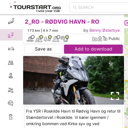
2_RO - RØDVIG HAVN - RO
CREATE TOUR
LIST
by
Benny Østerbye
173 km | 4 h 7 min
Public
Save as
Add to download
Fra YSR i Roskilde Havn til Rødvig Havn og retur til
Stændertorvet i Roskilde. Vi kører igennem /
omkring bommen ved Kirke syv og ved