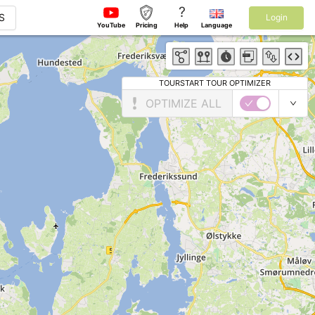
?
S
Login
YouTube
Pricing
Help
Language
TOURSTART TOUR OPTIMIZER
OPTIMIZE ALL