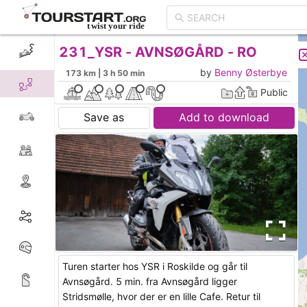
231_YSR - AVNSØGÅRD - RO
CREATE TOUR
LIST
by
Benny Østerbye
173 km | 3 h 50 min
Public
Save as
Add to download
Turen starter hos YSR i Roskilde og går til
Avnsøgård. 5 min. fra Avnsøgård ligger
Stridsmølle, hvor der er en lille Cafe. Retur til