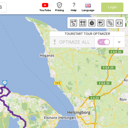
?
S
Login
YouTube
Pricing
Help
Language
TOURSTART TOUR OPTIMIZER
OPTIMIZE ALL
1