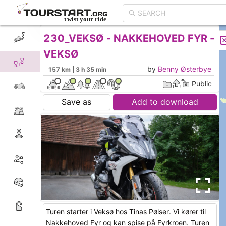
230_VEKSØ - NAKKEHOVED FYR -
CREATE TOUR
LIST
VEKSØ
by
Benny Østerbye
157 km | 3 h 35 min
Public
Save as
Add to download
Turen starter i Veksø hos Tinas Pølser. Vi kører til
Nakkehoved Fyr og kan spise på Fyrkroen. Turen