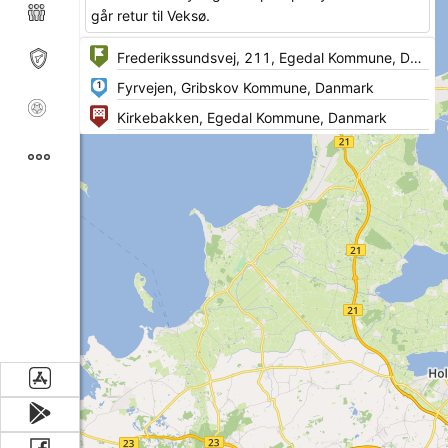
går retur til Veksø.
1