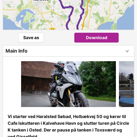
Save as
Download
Main Info
2
Vi starter ved Haralsted Søbad, Holbækvej 50 og kører til
Cafe Iskutteren i Kalvehave Havn og slutter turen på Circle
K tanken i Osted. Der er pause på tanken i Toxsværd og
+
ved Gisselfeld.