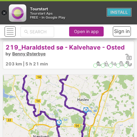
Tourstart
×
INSTALL
Tourstart Aps
FREE - In Google Play
Sign in
Open in app
219_Haraldsted sø - Kalvehave - Osted
by
Benny Østerbye
203 km | 5 h 21 min
3
1